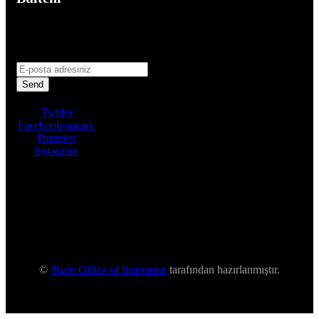
Haftalık haberler ve güncellemeler için şimdi
kaydolun!
Twitter
Facebook-square
Pinterest
Instagram
©
8kare Office of Inspration
tarafından hazırlanmıştır.