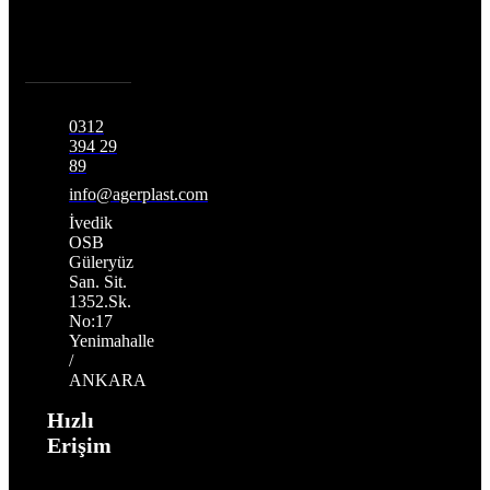
0312
394 29
89
info@agerplast.com
İvedik
OSB
Güleryüz
San. Sit.
1352.Sk.
No:17
Yenimahalle
/
ANKARA
Hızlı
Erişim