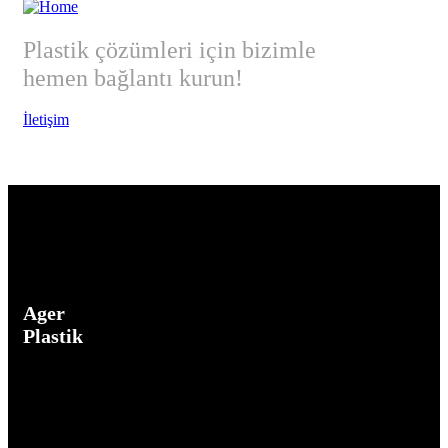
Plastik çözümleri için bizimle
hemen bağlantı kurun!
İletişim
Ager
Plastik
AGER
PLAST